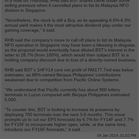
In a note on Thursday, RHB said BST shares came under some
selling pressure when it cancelled plans to list its Malaysia NFO
division in Singapore.
“Nonetheless, the stock is still a Buy, as its appealing 6.6%-6.9%
annual yield makes it the most attractive dividend play under our
gaming coverage,” it said.
RHB said the company’s move to call off plans to list its Malaysia
NFO operation in Singapore may have been a blessing in disguise,
as the proposal would eventually have diluted BST’s interest in the
latter to 28.7% (from 100%), which would then subject BST to a
holding company discount due to loss of a directly-owned business.
RHB said BST’s 1HFY14 core net profit of RM177.7mil was below
estimates, as 88%-owned Berjaya Philippines’ contributions
weakened due to competition from Pacific Online Systems.
“We understand that Pacific currently has about 900 lottery
terminals in Luzon compared with Berjaya Philippines estimated
5,000.
“To counter this, BST is looking to increase its presence by
deploying 700 terminals over the next 3-6 months. This move
prompts us to cut our EPS forecasts by 6.7% for FY14F and 7.7%
for FY15F to incorporate higher opex, while, at the same time,
introduce our FY16F forecasts,” it said.
04 Jan 2014, 01:02 PM