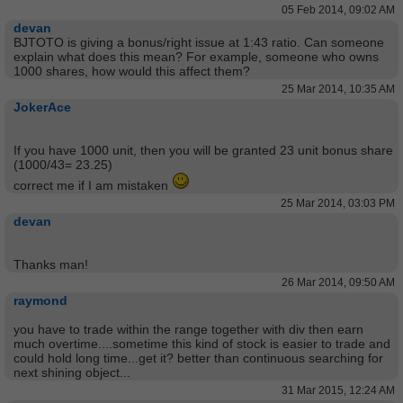
05 Feb 2014, 09:02 AM
devan
BJTOTO is giving a bonus/right issue at 1:43 ratio. Can someone
explain what does this mean? For example, someone who owns
1000 shares, how would this affect them?
25 Mar 2014, 10:35 AM
JokerAce
If you have 1000 unit, then you will be granted 23 unit bonus share
(1000/43= 23.25)
correct me if I am mistaken
25 Mar 2014, 03:03 PM
devan
Thanks man!
26 Mar 2014, 09:50 AM
raymond
you have to trade within the range together with div then earn
much overtime....sometime this kind of stock is easier to trade and
could hold long time...get it? better than continuous searching for
next shining object...
31 Mar 2015, 12:24 AM