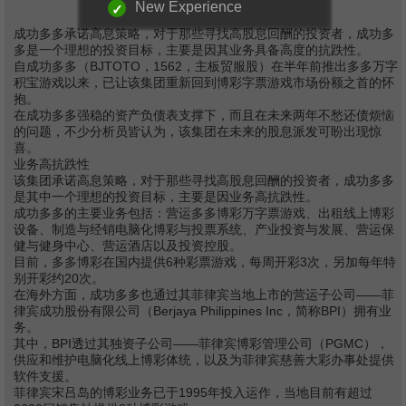
New Experience
成功多多承诺高息策略，对于那些寻找高股息回酬的投资者，成功多
多是一个理想的投资目标，主要是因其业务具备高度的抗跌性。
自成功多多（BJTOTO，1562，主板贸服股）在半年前推出多多万字
积宝游戏以来，已让该集团重新回到博彩字票游戏市场份额之首的怀
抱。
在成功多多强稳的资产负债表支撑下，而且在未来两年不愁还债烦恼
的问题，不少分析员皆认为，该集团在未来的股息派发可盼出现惊
喜。
业务高抗跌性
该集团承诺高息策略，对于那些寻找高股息回酬的投资者，成功多多
是其中一个理想的投资目标，主要是因业务高抗跌性。
成功多多的主要业务包括：营运多多博彩万字票游戏、出租线上博彩
设备、制造与经销电脑化博彩与投票系统、产业投资与发展、营运保
健与健身中心、营运酒店以及投资控股。
目前，多多博彩在国内提供6种彩票游戏，每周开彩3次，另加每年特
别开彩约20次。
在海外方面，成功多多也通过其菲律宾当地上市的营运子公司——菲
律宾成功股份有限公司（Berjaya Philippines Inc，简称BPI）拥有业
务。
其中，BPI透过其独资子公司——菲律宾博彩管理公司（PGMC），
供应和维护电脑化线上博彩体统，以及为菲律宾慈善大彩办事处提供
软件支援。
菲律宾宋吕岛的博彩业务已于1995年投入运作，当地目前有超过