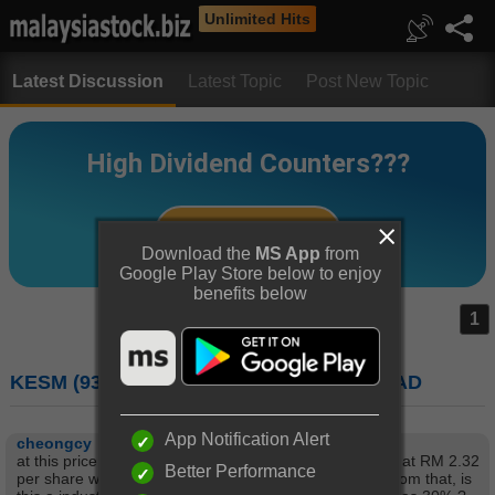
Unlimited Hits
Latest Discussion
Latest Topic
Post New Topic
Download the
MS App
from
Google Play Store below to enjoy
benefits below
1
KESM (9334) : KESM INDUSTRIES BERHAD
App Notification Alert
cheongcy
at this price is super cheap as net current assets value at RM 2.32
Better Performance
per share with average EPS of 33sen for 7 yrs. Apart from that, is