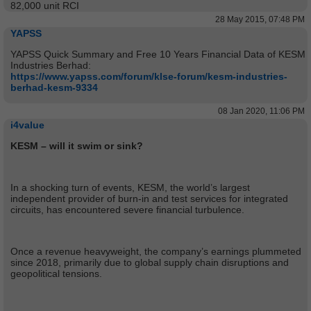
82,000 unit RCI
28 May 2015, 07:48 PM
YAPSS
YAPSS Quick Summary and Free 10 Years Financial Data of KESM
Industries Berhad:
https://www.yapss.com/forum/klse-forum/kesm-industries-
berhad-kesm-9334
08 Jan 2020, 11:06 PM
i4value
KESM – will it swim or sink?
In a shocking turn of events, KESM, the world’s largest
independent provider of burn-in and test services for integrated
circuits, has encountered severe financial turbulence.
Once a revenue heavyweight, the company’s earnings plummeted
since 2018, primarily due to global supply chain disruptions and
geopolitical tensions.