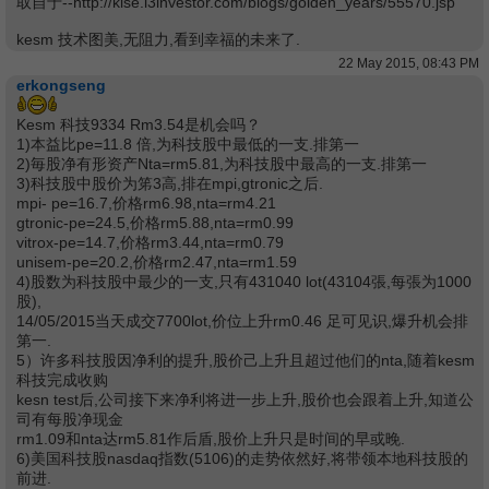
取自于--http://klse.i3investor.com/blogs/golden_years/55570.jsp
kesm 技术图美,无阻力,看到幸福的未来了.
22 May 2015, 08:43 PM
erkongseng
Kesm 科技9334 Rm3.54是机会吗？
1)本益比pe=11.8 倍,为科技股中最低的一支.排第一
2)毎股净有形资产Nta=rm5.81,为科技股中最高的一支.排第一
3)科技股中股价为笫3高,排在mpi,gtronic之后.
mpi- pe=16.7,价格rm6.98,nta=rm4.21
gtronic-pe=24.5,价格rm5.88,nta=rm0.99
vitrox-pe=14.7,价格rm3.44,nta=rm0.79
unisem-pe=20.2,价格rm2.47,nta=rm1.59
4)股数为科技股中最少的一支,只有431040 lot(43104張,每張为1000
股),
14/05/2015当天成交7700lot,价位上升rm0.46 足可见识,爆升机会排
第一.
5）许多科技股因净利的提升,股价己上升且超过他们的nta,随着kesm
科技完成收购
kesn test后,公司接下来净利将进一步上升,股价也会跟着上升,知道公
司有每股净现金
rm1.09和nta达rm5.81作后盾,股价上升只是时间的早或晚.
6)美国科技股nasdaq指数(5106)的走势依然好,将带领本地科技股的
前进.