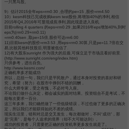
一只黑马股。
9）估计2015全年eps=rm0.30 ,合理的pe=15 ,股价=rm4.50
10）kesm科技己完成收购kesm test股份,将增加40%的净利,相信
2015年Q4,2016年可显现成長净利,因此现是进入良机.
目前rolling 4 quarters 的eps=rm0.29 ,如果2016年eps增加40%,到时
eps为(rm0.29+rm0.11)
=rm0.40sen ,取pe=15倍,股价可达rm6.00
11)目前kesm的股价=rm3.53 ,用eps=rm0.30算,只是pe=11.7倍在交
易,比较其他科技股后,明显被低估了.
12)有大股东sunright 作为强大的后盾,可保立足于市场且看好前景.
(http://www.sunright.com/eng/index.htm)
只供参考，进出自负。
http://www.kesmi.com/
正确机率多才能成功
所以，总括一句，我们只是平民散户，通过本身对投资的喜好和研
究，希望（努力）在股市中挣到不错的回酬，
什么大师专家，受之有愧，不必对号入座。
不论我们做什么决定，都会诚实的面对结果。投资组合不是考试，不
能每次要求一百分。
这三年多来，我们确然做了一些低级错误，不过也做了更多的正确决
定，所以我们才能获得如此不差的成绩。
现实生活里，错和对总是交叉发生，每次都做对，不叫“成功”，那
是“完美”，是每个人追求的境界（却不大可能达到）。
成功的投资者，只需要把正确的投资机率更多发生就是了。