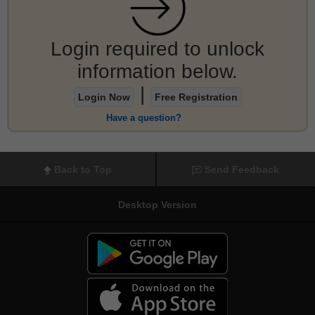
Login required to unlock
information below.
|
Login Now
Free Registration
Have a question?
Back to Top
Send Feedback
Desktop Version