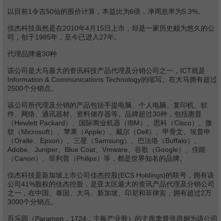
以目前1令吉50仙的股价计算，本益比为6倍，净周息率为5.3%。
佳杰科技虽然是在2010年4月15日上市，却是一家历史颇为悠久的公
司，创于1985年，至今已进入27年。
代理品牌逾30种
该公司是大马最大的资讯科技产品代理及分销公司之一，ICT就是
Information & Communications Technology的缩写。在大马拥有超过
2500个分销点。
该公司所代理及分销的产品包括手提电脑、个人电脑、复印机、软
件、网络、通讯器材、资料储存器等。品牌超过30种，包括惠普
（Hewlett Packard）、国际商业机器（IBM）、思科（Cisco）、微
软（Microsoft）、苹果（Apple）、戴尔（Dell）、甲骨文、埃普申
（Oralle、Epson）、三星（Samsung）、巴法络（Buffalo）、
Adobe、Juniper、Blue Coat、Vmware、谷歌（Google）、佳能
（Canon）、菲利普（Philips）等，都是世界知名的品牌。
佳杰科技是新加坡上市公司佳杰控股(ECS Holdings)的联号，拥有该
公司41%股权的佳杰控股，是亚太区最大的资讯产品代理及分销公司
之一，在中国、泰国、大马、新加坡、印尼和菲律宾，拥有超过2万
3000个分销点。
百乐园（Paramon，1724，主板产业股）的主席拿督张昌炯为该公司