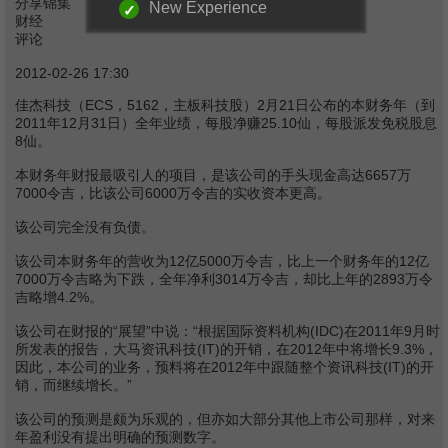
分享锦集
New Experience
财经
评论
2012-02-26 17:30
佳杰科技（ECS，5162，主板科技股）2月21日公布的本财务年（到
2011年12月31日）全年业绩，每股净赚25.10仙，每股派发免税股息
8仙。
本财务年财报最吸引人的项目，是该公司的手头现金高达6657万
7000令吉，比该公司6000万令吉的实收资本更高。
该公司完全没有负债。
该公司本财务年的营收为12亿5000万令吉，比上一个财务年的12亿
7000万令吉略为下跌，全年净利3014万令吉，却比上年的2893万令
吉略增4.2%。
该公司在财报的“展望”中说：“根据国际资料机构(IDC)在2011年9月时
所发表的报告，大马资讯科技(IT)的开销，在2012年中将增长9.3%，
因此，本公司的业务，预料将在2012年中跟随整个资讯科技(IT)的开
销，而继续增长。”
该公司的预测是颇为乐观的，但亦如大部分其他上市公司那样，对来
年盈利没有提出明确的预测数字。