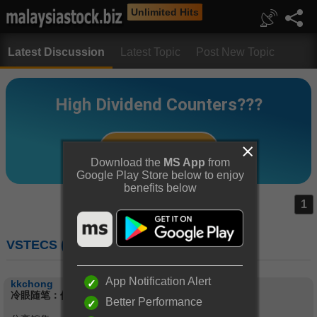
Unlimited Hits
Latest Discussion
Latest Topic
Post New Topic
Download the
MS App
from
Google Play Store below to enjoy
benefits below
1
VSTECS (5162) : VSTECS BERHAD
App Notification Alert
kkchong
冷眼随笔：佳杰科技现金多过资本
Better Performance