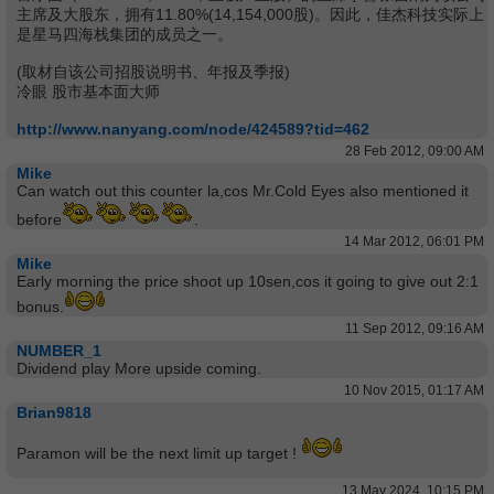
主席及大股东，拥有11.80%(14,154,000股)。因此，佳杰科技实际上
是星马四海栈集团的成员之一。
(取材自该公司招股说明书、年报及季报)
冷眼 股市基本面大师
http://www.nanyang.com/node/424589?tid=462
28 Feb 2012, 09:00 AM
Mike
Can watch out this counter la,cos Mr.Cold Eyes also mentioned it
before
.
14 Mar 2012, 06:01 PM
Mike
Early morning the price shoot up 10sen,cos it going to give out 2:1
bonus.
11 Sep 2012, 09:16 AM
NUMBER_1
Dividend play More upside coming.
10 Nov 2015, 01:17 AM
Brian9818
Paramon will be the next limit up target !
13 May 2024, 10:15 PM