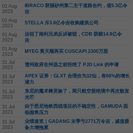
IBRACO 获颁砂州第二主干道路合约，值5.3亿令
01 Aug
2023
吉
01 Aug
STELLA 斥3.8亿令吉收购建筑公司
2023
达祖丁南利兄弟反诉被驳，CDB 获赔14.9亿令
01 Aug
2023
吉
01 Aug
MYEG 黄天顺再买 CUSCAPI 2300万股
2023
31 Jul
雪州政府在州选之前拒绝了 PJD Link 的申请
2023
APEX 证券：GLXT 合理价为32仙，有68%的增长
31 Jul
2023
潜力
东尼的魔术棒灵验了，两只航空股绝境中再次散发
31 Jul
2023
光芒
由于悉尼地铁西线项目的不确定性，GAMUDA 面
31 Jul
2023
临抛售压力
业绩速览｜GADANG 末季亏2771万令吉，减值拨
31 Jul
2023
备大增拖累