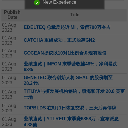
New Experience
Publish
Title
Date
01 Aug
EDELTEQ 总裁反起诉 MI，索偿700万令吉
2023
01 Aug
CATCHA 重组成功，正式脱离GN2
2023
01 Aug
GOCEAN提议以10对1比例合并现有股份
2023
01 Aug
业绩速览｜INFOM 末季营收挫48%，净利暴跌
2023
63%
01 Aug
GENETEC 联合创始人将 SEAL 的股份增至
2023
28.24%
TITIJYA与槟发展机构签约，填海和开发 20.8 英亩
01 Aug
2023
土地
01 Aug
TOPBLDS 在8月1日恢复交易，三天后再停牌
2023
业绩速览｜YTLREIT 末季赚6858万，宣布派息
01 Aug
2023
4.38仙