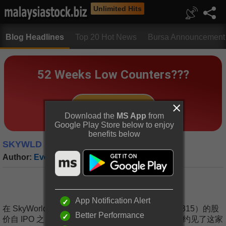
Unlimited Hits
Blog Headlines
Top 20 Hot News
Bursa Announcement
Download the
MS App
from
Google Play Store below to enjoy
benefits below
SKYWLD | 是否有 ”跌出价值“ ？
Author:
Eventure Group
|
Date:
06 Nov 2023
App Notification Alert
在 SkyWorld Development Berhad（SKYWLD、5315）的股
Better Performance
价自 IPO 之后就 “跌跌不休” 后，我们团队很有幸的约见了这家