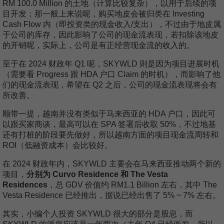
RM 100.0 Million 的土地（计算比较复杂），以用于后续的项
目开发；那一般上来说呢，购买地皮会被归类在 Investing
Cash Flow 内（即投资类的现金收入/支出），不过由于地皮属
于公司的库存，因此影响了公司的现金流表现，若扣除该地皮
的开销呢，实际上，公司是有正经营现金流的收入的。
至于在 2024 财政年 Q1 呢，SKYWLD 则是因为项目进展时机
（需要看 Progress 跟 HDA 户口 Claim 的时机），而影响了他
们的现金流表现，希望在 Q2 之后，公司的现金流表现将会有
所改善。
顺带一提，越南并没有类似于马来西亚的 HDA 户口，因此可
以跟买家商谈，最高可以在 SPA 签署后收取 50%，不过地基
还有打桩的阶段要先做好，所以越南方面的项目现金流周转和
ROI（低融资成本）会比较好。
在 2024 财政年内，SKYWLD 主要会在马来西亚推动两个新的
项目，
分别为 Curvo Residence 和 The Vesta
Residences
，总 GDV 价值约 RM1.1 Billion 左右，其中 The
Vesta Residence 已经推出，据说已经出售了 5% ~ 7% 左右。
其实，小编个人投资 SKYWLD 很大的部分是股息，而