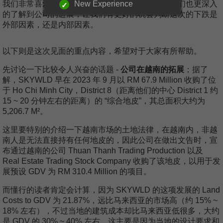
New Experience
我们非常喜爱的房地产发展商的管理层，从中，我们也更深入
的了解到公司的进展，让我们有更好的机会判断这次的下跌是
外部因素，还是内部因素。
以下则是这次见面的重点内容，希望对于大家有所帮助。
先讨论一下比较令人兴奋的话题 -
公司在越南的拓展
；据了
解，SKYWLD 早在 2023 年 9 月以 RM 67.9 Million 收购了位
于 Ho Chi Minh City，District 8（距离他们的中心 District 1 约
15 ~ 20 分钟左右的距离）的 “综合地皮”，其总面积大约为
5,206.7 M²。
这里要特别的介绍一下越南市场的土地法律，在越南内，非越
南人是无法直接持有任何地皮的，因此公司在做出文告时，宣
布通过越南的公司 Thuan Thanh Trading Production 以及
Real Estate Trading Stock Company 收购了该地皮，以用于发
展预设 GDV 为 RM 310.4 Million 的项目。
而懂行的读者肯定会计算，因为 SKYWLD 的这项发展的 Land
Costs to GDV 为 21.87%，远比马来西亚的市场高（约 15% ~
18% 左右），不过当地的建筑成本却比马来西亚低很多，大约
是 GDV 的 30% ~ 40% 左右，这主要是因为当地的设计要求和