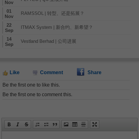
Nov
01
RAMSSOL | 转型、还是拓展？
Nov
22
ITMAX System | 新合约、新希望？
Sep
14
Vestland Berhad | 公司进展
Sep
Like
Comment
Share
Be the first one to like this.
Be the first one to comment this.