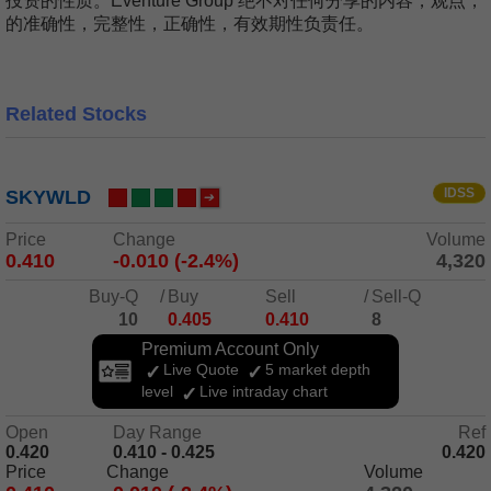
投资的性质。Eventure Group 绝不对任何分享的内容，观点，
的准确性，完整性，正确性，有效期性负责任。
Related Stocks
IDSS
SKYWLD
Price
Change
Volume
0.410
-0.010 (-2.4%)
4,320
Buy-Q
/
Buy
Sell
/
Sell-Q
10
0.405
0.410
8
Premium Account Only
Live Quote
5 market depth
level
Live intraday chart
Open
Day Range
Ref
0.420
0.410 - 0.425
0.420
Price
Change
Volume