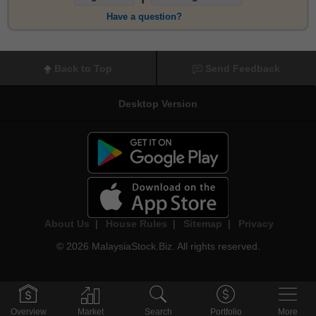
Have a question?
Back to Top
Send Feedback
Desktop Version
About Us
|
House Rules
|
Sitemap
|
Privacy
© 2026 MalaysiaStock.Biz. All rights reserved.
Overview
Market
Search
Portfolio
More