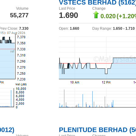
VSTECS BERHAD (5162
Volume
Last Price
Change
1.690
55,277
0.020
(+1.20
Prev Close:
7.330
Open:
1.660
Day Range:
1.650 - 1.710
012)
PLENITUDE BERHAD (5