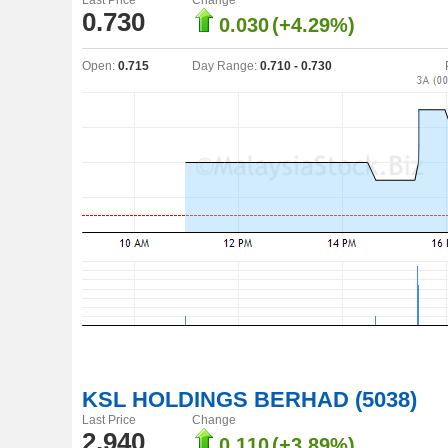
Last Price
Change
0.730
0.030
(+4.29%)
Open:
0.715
Day Range:
0.710 - 0.730
KSL HOLDINGS BERHAD (5038)
Last Price
Change
2.940
0.110
(+3.89%)