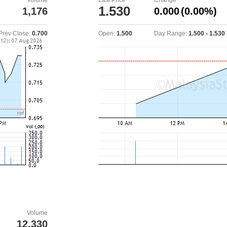
Volume
Last Price
Change
1.530
1,176
0.000
(0.00%)
Prev Close:
0.700
Open:
1.500
Day Range:
1.500 - 1.530
Volume
12,330