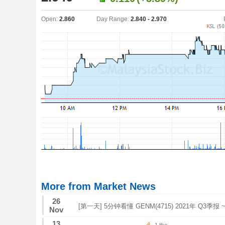
Open:
2.860
Day Range:
2.840 - 2.970
More from Market News
26
[第一天] 5分钟看懂 GENM(4715) 2021年 Q3季
Nov
13