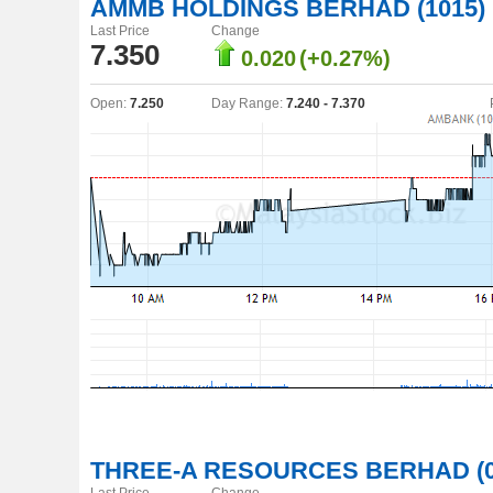
AMMB HOLDINGS BERHAD (1015)
Last Price
Change
7.350
0.020
(+0.27%)
Open:
7.250
Day Range:
7.240 - 7.370
THREE-A RESOURCES BERHAD (0