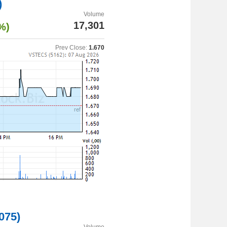
)
Volume
17,301
%)
Prev Close:
1.670
075)