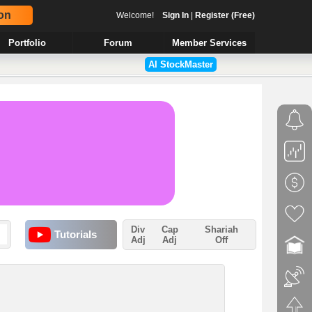
on
Welcome!
Sign In
|
Register (Free)
Portfolio
Forum
Member Services
AI StockMaster
Div
Cap
Shariah
Tutorials
Adj
Adj
Off