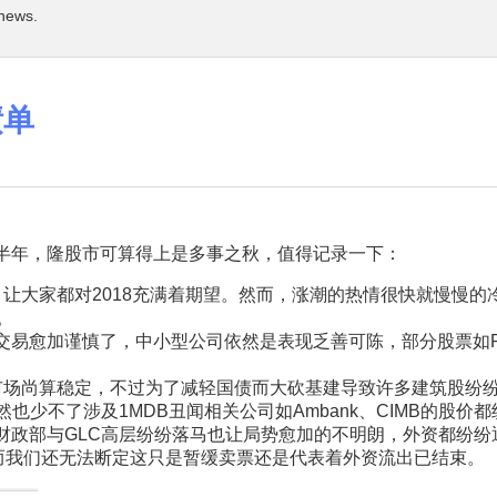
 news.
绩单
8上半年，隆股市可算得上是多事之秋，值得记录一下：
让大家都对2018充满着期望。然而，涨潮的热情很快就慢慢
。
愈加谨慎了，中小型公司依然是表现乏善可陈，部分股票如PWro
场尚算稳定，不过为了减轻国债而大砍基建导致许多建筑股纷纷大
然也少不了涉及1MDB丑闻相关公司如Ambank、CIMB的股价
财政部与GLC高层纷纷落马也让局势愈加的不明朗，外资都纷纷
然而我们还无法断定这只是暂缓卖票还是代表着外资流出已结束。