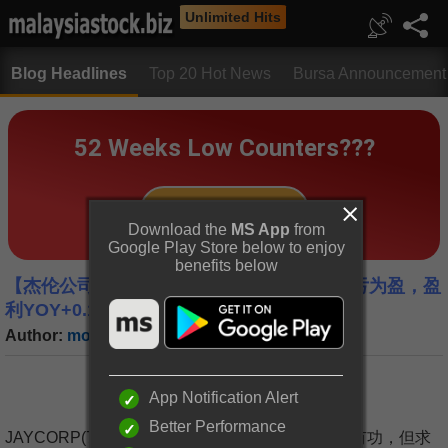
Unlimited Hits
Blog Headlines
Top 20 Hot News
Bursa Announcement
Download the
MS App
from
Google Play Store below to enjoy
benefits below
【杰伦公司】- JAYCORP(7152)再生能源赚亏为盈，盈
利YOY+0.15%, 这很差吗？[H@rry]
Author:
moneyKing
|
Date:
19 Dec 2016
App Notification Alert
Better Performance
JAYCORP(7152)杰伦公司在星期五公布了【不求有功，但求