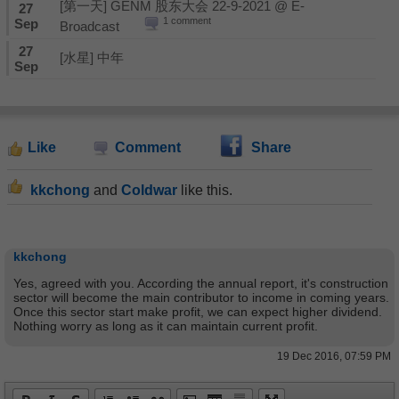
[第一天] GENM 股东大会 22-9-2021 @ E-
27
1 comment
Sep
Broadcast
27
[水星] 中年
Sep
Like
Comment
Share
kkchong
and
Coldwar
like this.
kkchong
Yes, agreed with you. According the annual report, it's construction
sector will become the main contributor to income in coming years.
Once this sector start make profit, we can expect higher dividend.
Nothing worry as long as it can maintain current profit.
19 Dec 2016, 07:59 PM