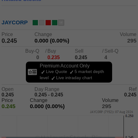
JAYCORP
Price
Change
Volume
0.245
0.000 (0.00%)
295
Buy-Q
/
Buy
Sell
/
Sell-Q
0
0.235
0.245
4
Premium Account Only
Live Quote
5 market depth
level
Live intraday chart
Open
Day Range
Ref
0.245
0.245 - 0.245
0.245
Price
Change
Volume
0.245
0.000 (0.00%)
295