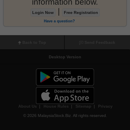
information below.
|
Login Now
Free Registration
Have a question?
Back to Top
Send Feedback
Desktop Version
About Us
|
House Rules
|
Sitemap
|
Privacy
© 2026 MalaysiaStock.Biz. All rights reserved.